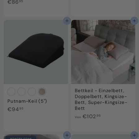
€
€86
95
o
8
n
6
€
,
In den Einkaufswagen legen
In den Einkaufswagen legen
1
9
4
5
7
,
9
5
Bettkeil - Einzelbett,
Doppelbett, Kingsize-
Putnam-Keil (5")
Bett, Super-Kingsize-
Bett
€
€94
95
9
V
€102
95
Von
4
o
,
n
9
€
In den Einkaufswagen legen
In den Einkaufswagen legen