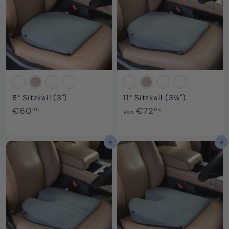
2
,
,
9
9
5
5
8° Sitzkeil (3")
11° Sitzkeil (3¾")
€
V
€60
€72
95
95
Von
6
o
0
n
,
€
In den Einkaufswagen legen
In den Einkaufswagen legen
9
7
5
2
,
9
5