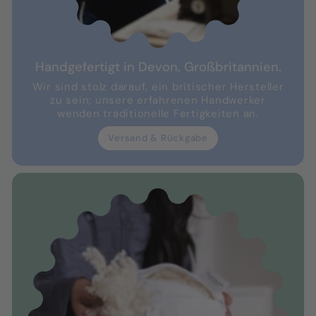
Handgefertigt in Devon, Großbritannien.
Wir sind stolz darauf, ein britischer Hersteller
zu sein; unsere erfahrenen Handwerker
wenden traditionelle Fertigkeiten an.
Versand & Rückgabe