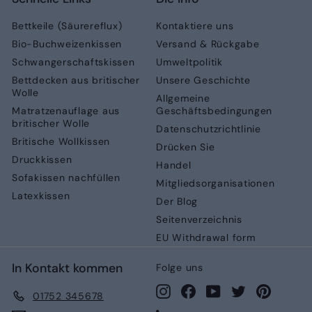
Bettkeile (Säurereflux)
Kontaktiere uns
Bio-Buchweizenkissen
Versand & Rückgabe
Schwangerschaftskissen
Umweltpolitik
Bettdecken aus britischer
Unsere Geschichte
Wolle
Allgemeine
Matratzenauflage aus
Geschäftsbedingungen
britischer Wolle
Datenschutzrichtlinie
Britische Wollkissen
Drücken Sie
Druckkissen
Handel
Sofakissen nachfüllen
Mitgliedsorganisationen
Latexkissen
Der Blog
Seitenverzeichnis
EU Withdrawal form
In Kontakt kommen
Folge uns
Instagram
Facebook
YouTube
Twitter
Pinteres
01752 345678