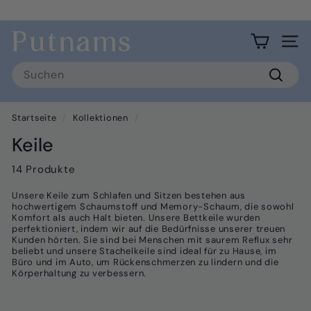
Direkt
zum
Kostenloser Standardversand (britisches Festland)
Pause
Inhalt
P
Diashow
Seit
u
Search
t
Suche
n
a
Startseite
/
Kollektionen
/
m
Keile
s
14 Produkte
Unsere Keile zum Schlafen und Sitzen bestehen aus
hochwertigem Schaumstoff und Memory-Schaum, die sowohl
Komfort als auch Halt bieten. Unsere Bettkeile wurden
perfektioniert, indem wir auf die Bedürfnisse unserer treuen
Kunden hörten. Sie sind bei Menschen mit saurem Reflux sehr
beliebt und unsere Stachelkeile sind ideal für zu Hause, im
Büro und im Auto, um Rückenschmerzen zu lindern und die
Körperhaltung zu verbessern.