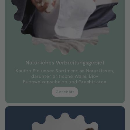
Natürliches Verbreitungsgebiet
Kaufen Sie unser Sortiment an Naturkissen,
darunter britische Wolle, Bio-
Buchweizenschalen und Graphitlatex.
Geschäft