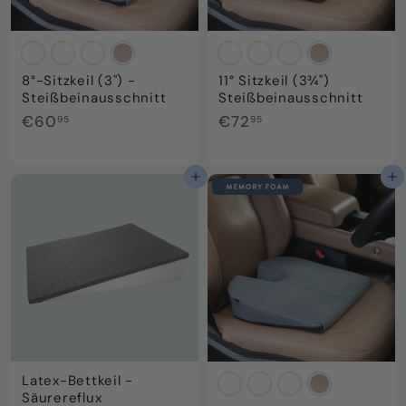
8°-Sitzkeil (3") -
11° Sitzkeil (3¾")
Steißbeinausschnitt
Steißbeinausschnitt
€
€
€60
€72
95
95
6
7
0
2
,
,
In den Einkaufswagen legen
In den Einkaufswagen legen
9
9
5
5
Latex-Bettkeil -
Säurereflux