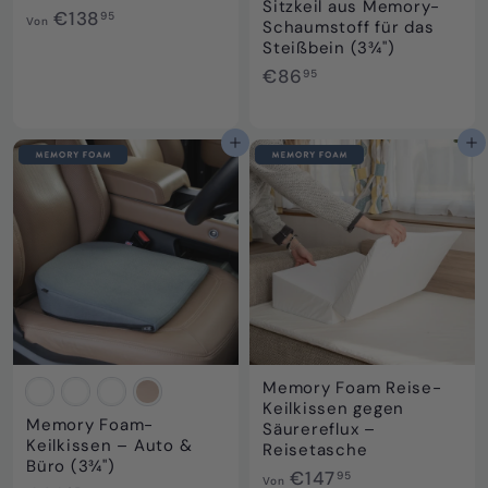
Sitzkeil aus Memory-
V
€138
95
Von
Schaumstoff für das
o
Steißbein (3¾")
n
€
€86
95
€
8
1
6
3
,
In den Einkaufswagen legen
In den Einkaufswagen legen
8
9
,
5
9
5
Memory Foam Reise-
Keilkissen gegen
Memory Foam-
Säurereflux –
Keilkissen – Auto &
Reisetasche
Büro (3¾")
V
€147
95
Von