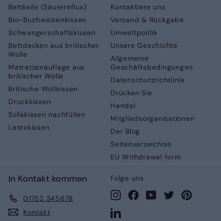
Bettkeile (Säurereflux)
Kontaktiere uns
Bio-Buchweizenkissen
Versand & Rückgabe
Schwangerschaftskissen
Umweltpolitik
Bettdecken aus britischer
Unsere Geschichte
Wolle
Allgemeine
Matratzenauflage aus
Geschäftsbedingungen
britischer Wolle
Datenschutzrichtlinie
Britische Wollkissen
Drücken Sie
Druckkissen
Handel
Sofakissen nachfüllen
Mitgliedsorganisationen
Latexkissen
Der Blog
Seitenverzeichnis
EU Withdrawal form
In Kontakt kommen
Folge uns
Instagram
Facebook
YouTube
Twitter
Pinteres
01752 345678
LinkedIn
Kontakt