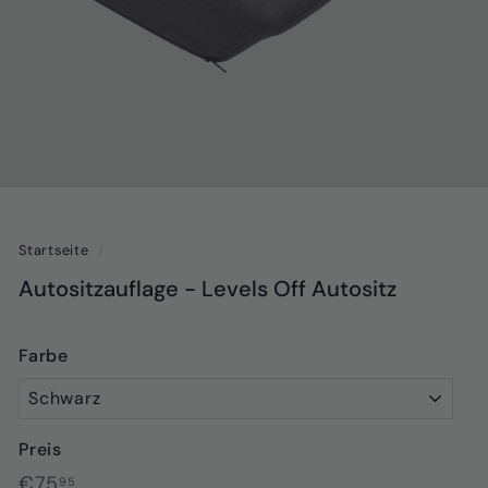
Startseite
/
Autositzauflage - Levels Off Autositz
Farbe
Preis
Normaler
€75,95
€75
95