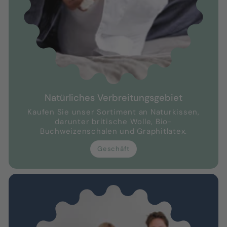
Natürliches Verbreitungsgebiet
Kaufen Sie unser Sortiment an Naturkissen,
darunter britische Wolle, Bio-
Buchweizenschalen und Graphitlatex.
Geschäft