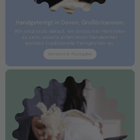
Handgefertigt in Devon, Großbritannien.
Wir sind stolz darauf, ein britischer Hersteller
zu sein; unsere erfahrenen Handwerker
wenden traditionelle Fertigkeiten an.
Versand & Rückgabe