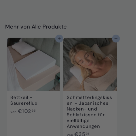
7
5
,
9
Mehr von
Alle Produkte
5
In den Einkaufswagen legen
In den Einkaufswagen legen
Bettkeil -
Schmetterlingskiss
Säurereflux
en – Japanisches
Nacken- und
V
€102
95
Von
Schlafkissen für
o
vielfältige
n
Anwendungen
€
V
€35
95
Von