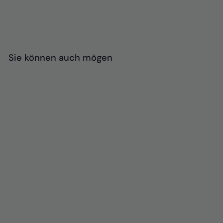
Sie können auch mögen
Autositzauflage -
Levels Off Autositz
€
€75
95