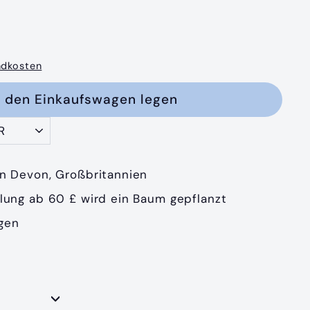
5
ndkosten
n den Einkaufswagen legen
in Devon, Großbritannien
llung ab 60 £ wird ein Baum gepflanzt
gen