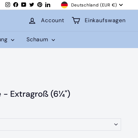
Währung
Instagram
Facebook
YouTube
Twitter
Pinterest
LinkedIn
Deutschland (EUR €)
Account
Einkaufswagen
lung
Schaum
- Extragroß (6¼")