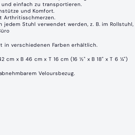
 und einfach zu transportieren.
nstütze und Komfort.
t Arthritisschmerzen.
n jedem Stuhl verwendet werden, z. B. im Rollstuhl,
Büro
st in verschiedenen Farben erhältlich.
42 cm x B 46 cm x T 16 cm (16
½" x B 18" x T 6 ¼")
e abnehmbarem Veloursbezug.