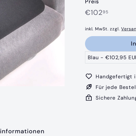
Preis
€102,9
Normaler
€102
95
Preis
inkl. MwSt. zzgl.
Versa
I
Handgefertigt 
Für jede Beste
Sichere Zahlun
informationen