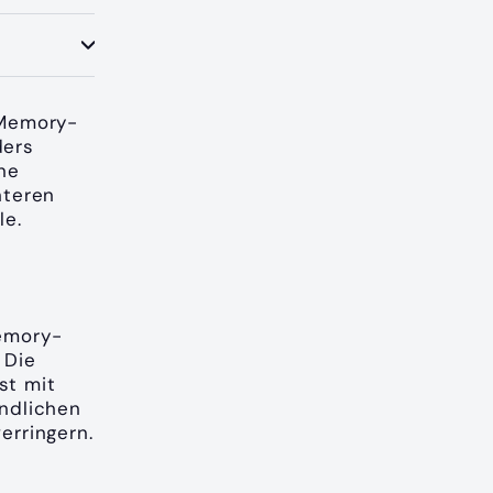
 Memory-
ders
ne
nteren
le.
Memory-
 Die
st mit
indlichen
erringern.