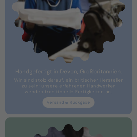
Handgefertigt in Devon, Großbritannien.
Wir sind stolz darauf, ein britischer Hersteller
zu sein; unsere erfahrenen Handwerker
wenden traditionelle Fertigkeiten an.
Versand & Rückgabe