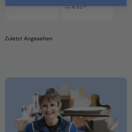
o
V
€52
95
Von
n
o
€
n
9
€
0
5
,
Zuletzt Angesehen
2
9
,
5
9
5