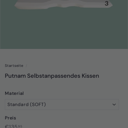
Startseite
/
Putnam Selbstanpassendes Kissen
Material
Preis
Normaler
€135,95
€135
95