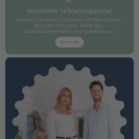
Natürliches Verbreitungsgebiet
Kaufen Sie unser Sortiment an Naturkissen,
darunter britische Wolle, Bio-
Buchweizenschalen und Graphitlatex.
Geschäft