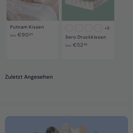
5
Putnam Kissen
+2
V
€90
95
Von
Sero Druckkissen
o
V
€52
95
Von
n
o
€
n
9
€
0
5
,
Zuletzt Angesehen
2
9
,
5
9
5