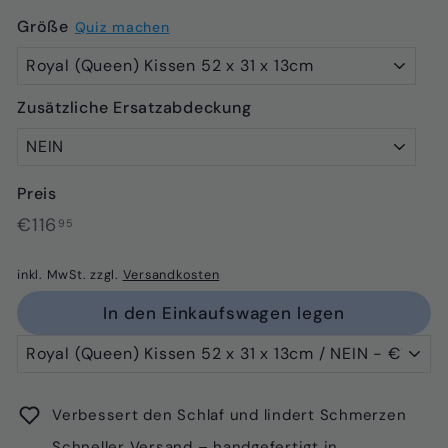
Größe
Quiz machen
Zusätzliche Ersatzabdeckung
Preis
Normaler
€116,95
€116
95
Preis
inkl. MwSt. zzgl.
Versandkosten
In den Einkaufswagen legen
Verbessert den Schlaf und lindert Schmerzen
Schneller Versand – handgefertigt in