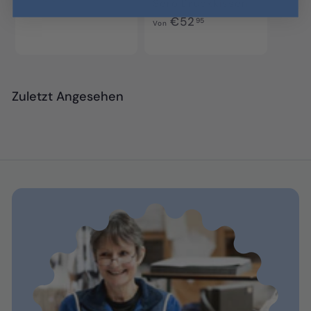
Sero Druckkissen
o
V
€52
95
Von
n
o
€
n
9
€
0
5
,
Zuletzt Angesehen
2
9
,
5
9
5