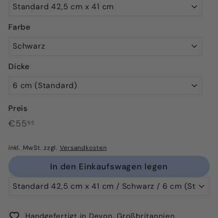
Farbe
Dicke
Preis
Normaler
€55,95
€55
95
Preis
inkl. MwSt. zzgl.
Versandkosten
In den Einkaufswagen legen
Handgefertigt in Devon, Großbritannien