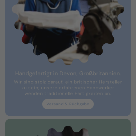
Handgefertigt in Devon, Großbritannien.
Wir sind stolz darauf, ein britischer Hersteller
zu sein; unsere erfahrenen Handwerker
wenden traditionelle Fertigkeiten an.
Versand & Rückgabe