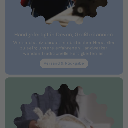
Handgefertigt in Devon, Großbritannien.
Wir sind stolz darauf, ein britischer Hersteller
zu sein; unsere erfahrenen Handwerker
wenden traditionelle Fertigkeiten an.
Versand & Rückgabe