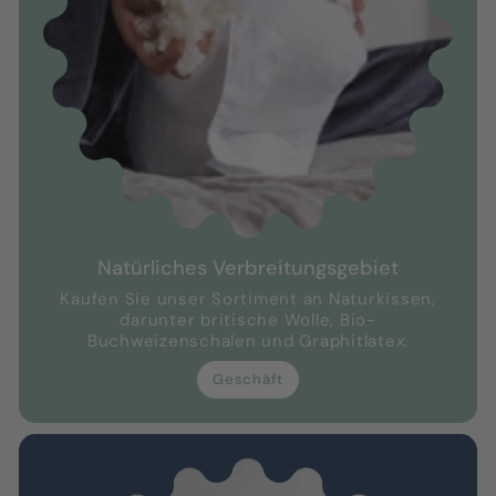
Natürliches Verbreitungsgebiet
Kaufen Sie unser Sortiment an Naturkissen,
darunter britische Wolle, Bio-
Buchweizenschalen und Graphitlatex.
Geschäft