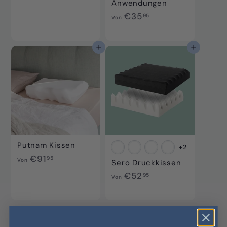
Anwendungen
€
V
€35
95
Von
1
o
0
n
2
€
In den Einkaufswagen legen
In den Einkaufswagen legen
,
3
9
5
5
,
9
5
Putnam Kissen
+2
V
€91
95
Von
Sero Druckkissen
o
V
€52
95
Von
n
o
€
n
9
€
1
5
,