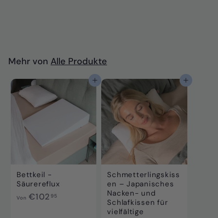
€
€117
95
1
1
7
,
Mehr von
Alle Produkte
9
5
In den Einkaufswagen legen
In den Einkaufswagen legen
Bettkeil -
Schmetterlingskiss
Säurereflux
en – Japanisches
Nacken- und
V
€102
95
Von
Schlafkissen für
o
vielfältige
n