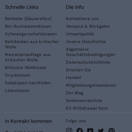
Schnelle Links
Die Info
Bettkeile (Säurereflux)
Kontaktiere uns
Bio-Buchweizenkissen
Versand & Rückgabe
Schwangerschaftskissen
Umweltpolitik
Bettdecken aus britischer
Unsere Geschichte
Wolle
Allgemeine
Matratzenauflage aus
Geschäftsbedingungen
britischer Wolle
Datenschutzrichtlinie
Britische Wollkissen
Drücken Sie
Druckkissen
Handel
Sofakissen nachfüllen
Mitgliedsorganisationen
Latexkissen
Der Blog
Seitenverzeichnis
EU Withdrawal form
In Kontakt kommen
Folge uns
Instagram
Facebook
YouTube
Twitter
Pinteres