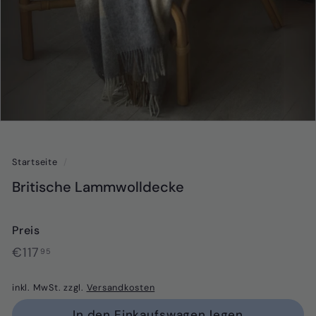
Startseite
/
Britische Lammwolldecke
Preis
Normaler
€117,95
€117
95
Preis
inkl. MwSt. zzgl.
Versandkosten
In den Einkaufswagen legen