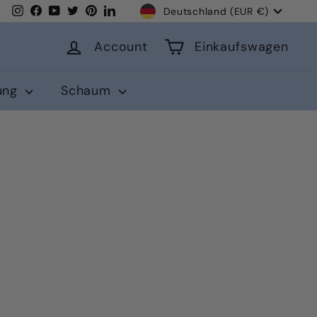
Währung
Instagram
Facebook
YouTube
Twitter
Pinterest
LinkedIn
Deutschland (EUR €)
Account
Einkaufswagen
lung
Schaum