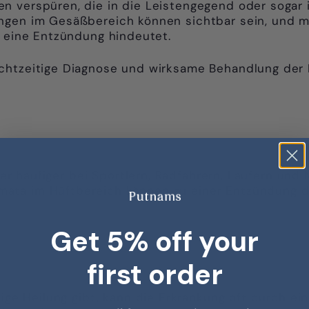
n verspüren, die in die Leistengegend oder sogar 
ungen im Gesäßbereich können sichtbar sein, und 
f eine Entzündung hindeutet.
chtzeitige Diagnose und wirksame Behandlung der 
aber häufiger bei Sportlern, Radfahrern, Läufern und
ata im Hüftbereich können zu einer Entzündung d
Get 5% off your
first order
ltige Heilung gibt, kann die Erkrankung oft durch e