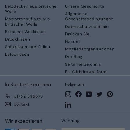
Bettdecken aus britischer
Unsere Geschichte
Wolle
Allgemeine
Matratzenauflage aus
Geschäftsbedingungen
britischer Wolle
Datenschutzrichtlinie
Britische Wollkissen
Drücken Sie
Druckkissen
Handel
Sofakissen nachfüllen
Mitgliedsorganisationen
Latexkissen
Der Blog
Seitenverzeichnis
EU Withdrawal form
In Kontakt kommen
Folge uns
Instagram
Facebook
YouTube
Twitter
Pinteres
01752 345678
LinkedIn
Kontakt
Wir akzeptieren
Währung