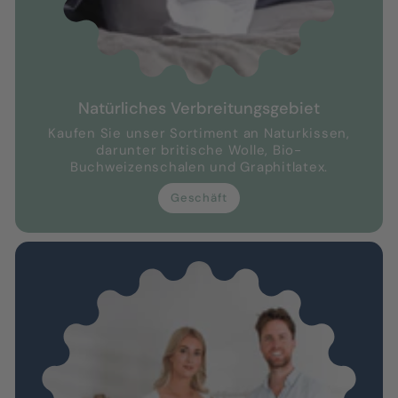
Natürliches Verbreitungsgebiet
Kaufen Sie unser Sortiment an Naturkissen,
darunter britische Wolle, Bio-
Buchweizenschalen und Graphitlatex.
Geschäft