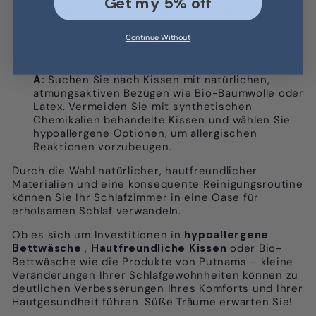
Get my 5% off
Naturfasern wie Wolle sind in hypoallergenen
Produkten weit verbreitet, da sie Bakterien und
Allergene hemmen.
Continue Without
Q:
Wie wähle ich das beste Kissen für Ekzeme
aus?
A:
Suchen Sie nach Kissen mit natürlichen,
atmungsaktiven Bezügen wie Bio-Baumwolle oder
Latex. Vermeiden Sie mit synthetischen
Chemikalien behandelte Kissen und wählen Sie
hypoallergene Optionen, um allergischen
Reaktionen vorzubeugen.
Durch die Wahl natürlicher, hautfreundlicher
Materialien und eine konsequente Reinigungsroutine
können Sie Ihr Schlafzimmer in eine Oase für
erholsamen Schlaf verwandeln.
Ob es sich um Investitionen in
hypoallergene
Bettwäsche
,
Hautfreundliche Kissen
oder Bio-
Bettwäsche wie die Produkte von Putnams – kleine
Veränderungen Ihrer Schlafgewohnheiten können zu
deutlichen Verbesserungen Ihres Komforts und Ihrer
Hautgesundheit führen. Süße Träume erwarten Sie!