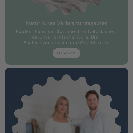
Natürliches Verbreitungsgebiet
Kaufen Sie unser Sortiment an Naturkissen,
darunter britische Wolle, Bio-
Buchweizenschalen und Graphitlatex.
Geschäft