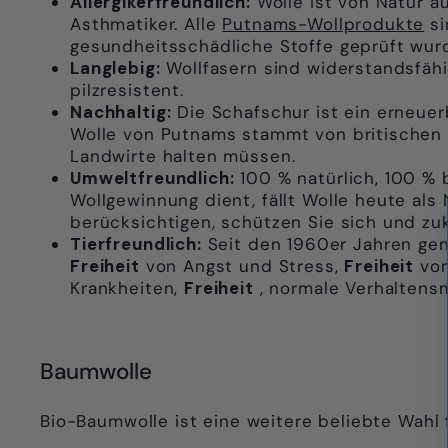
Allergikerfreundlich:
Wolle ist von Natur a
Asthmatiker. Alle
Putnams-Wollprodukte
s
gesundheitsschädliche Stoffe geprüft wur
Langlebig:
Wollfasern sind widerstandsfähig
pilzresistent.
Nachhaltig:
Die Schafschur ist ein erneuer
Wolle von Putnams
stammt von britischen 
Landwirte halten müssen.
Umweltfreundlich:
100 % natürlich, 100 % 
Wollgewinnung dient, fällt Wolle heute al
berücksichtigen, schützen Sie sich und zu
Tierfreundlich:
Seit den 1960er Jahren gen
Freiheit
von Angst und Stress,
Freiheit
von
Krankheiten,
Freiheit
, normale Verhaltens
Baumwolle
Bio-Baumwolle ist eine weitere beliebte Wahl 