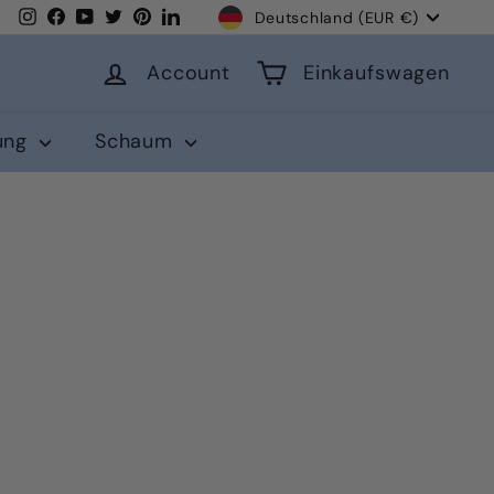
Währung
Instagram
Facebook
YouTube
Twitter
Pinterest
LinkedIn
Deutschland (EUR €)
Account
Einkaufswagen
lung
Schaum