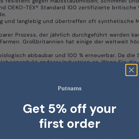
us resistent gegen Hausstaubmilben, Schimmel und 
ind OEKO-TEX® Standard 100 zertifizierte britische 
de.
 und langlebig und übertreffen oft synthetische Ma
barer Prozess, der jährlich durchgeführt werden k
Farmen. Großbritannien hat einige der weltweit höc
biologisch abbaubar und 100 % erneuerbar. Da die 
s Nebenprodukt anderer Industrien an. Wenn Sie die
künftige Generationen.
ießen britische Schafe die
fünf Freiheiten: Freihei
 körperlichem und thermischem Unbehagen,
Freih
muster auszuleben.
Get 5% off your
first order
für natürliche Bettwäsche.