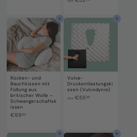
Von
n
o
€
n
9
€
In den Einkaufswagen legen
In den Einkaufswagen legen
0
5
,
2
9
,
5
9
5
Rücken- und
Vulva-
Bauchkissen mit
Druckentlastungski
Füllung aus
ssen (Vulvodynie)
britischer Wolle –
V
€55
95
Von
Schwangerschaftsk
o
issen
n
€
€99
95
€
9
5
9
5
,
In den Einkaufswagen legen
In den Einkaufswagen legen