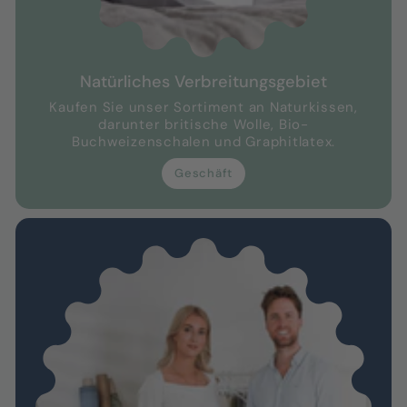
Natürliches Verbreitungsgebiet
Kaufen Sie unser Sortiment an Naturkissen,
darunter britische Wolle, Bio-
Buchweizenschalen und Graphitlatex.
Geschäft