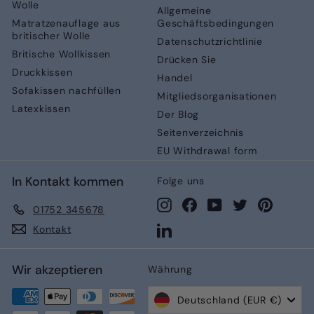
Wolle
Allgemeine
Matratzenauflage aus
Geschäftsbedingungen
britischer Wolle
Datenschutzrichtlinie
Britische Wollkissen
Drücken Sie
Druckkissen
Handel
Sofakissen nachfüllen
Mitgliedsorganisationen
Latexkissen
Der Blog
Seitenverzeichnis
EU Withdrawal form
In Kontakt kommen
Folge uns
Instagram
Facebook
YouTube
Twitter
Pinteres
01752 345678
LinkedIn
Kontakt
Wir akzeptieren
Währung
Deutschland (EUR €)