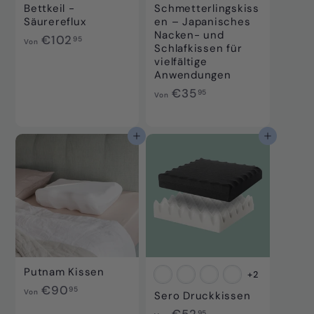
Bettkeil -
Schmetterlingskiss
Säurereflux
en – Japanisches
Nacken- und
V
€102
95
Von
Schlafkissen für
o
vielfältige
n
Anwendungen
€
V
€35
95
Von
1
o
0
n
2
€
In den Einkaufswagen legen
In den Einkaufswagen legen
,
3
9
5
5
,
9
5
Putnam Kissen
+2
V
€90
95
Von
Sero Druckkissen
o
V
€52
95